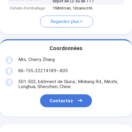
dépôt de LC ou de TTT
Détails d'emballage
150ml/can, 12cans/ctn
Regardez plus
Coordonnées
Mrs. Cherry Zhang
86-755-22214189--805
501-502, bâtiment de Qiurui., Minkang Rd., Minzhi,
Longhua, Shenzhen, Chine
Contactez