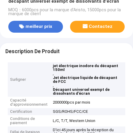
décapant universel exempt de dissolvants d'écran
MOQ：6000pcs pour la marque d'Aristo, 15000pcs pour la
marque de client
meilleur prix
Contactez
Description De Produit
jet électrique inodore du décapant
150ml
,
Jet électrique liquide de décapant
Surligner
de FCC
,
Décapant universel exempt de
dissolvants d'écran
Capacité
2000000pcs par mois
d'approvisionnement
Certification
SGS/ROHS/FCC/CE
Conditions de
L/C, T/T, Western Union
paiement
D'ici 45 jours après la réception du
Délai de livraison