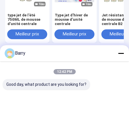
type jet de l'été
Type jet d'hiver de
Jet résistant a
750ML de mousse
mousse d'unité
de mousse de l
d'unité centrale
centrale
centrale B2
Meilleur prix
Meilleur prix
Meilleur p
Barry
Aperçu
Au sujet de nous
Desktop Site
Plan du site
Politique de confidentialité
Qualité
peinture de jet de tissu
Usine De Chine.Copyright © 2026
12:42 PM
Aristo Industries Corporation Limited. All Rights Reserved.
Good day, what product are you looking for?
À la maison
Produits
À propos de nous