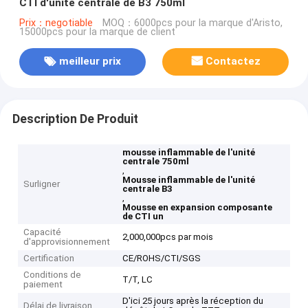
CTI d'unité centrale de B3 750ml
Prix：negotiable
MOQ：6000pcs pour la marque d'Aristo,
15000pcs pour la marque de client
meilleur prix
Contactez
Description De Produit
mousse inflammable de l'unité
centrale 750ml
,
Mousse inflammable de l'unité
Surligner
centrale B3
,
Mousse en expansion composante
de CTI un
Capacité
2,000,000pcs par mois
d'approvisionnement
Certification
CE/ROHS/CTI/SGS
Conditions de
T/T, LC
paiement
D'ici 25 jours après la réception du
Délai de livraison