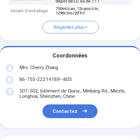
dépôt de LC ou de TTT
750ml/can, 12cans/ctn,
Détails d'emballage
1296ctns/20'fcl
Regardez plus
Coordonnées
Mrs. Cherry Zhang
86-755-22214189--805
501-502, bâtiment de Qiurui., Minkang Rd., Minzhi,
Longhua, Shenzhen, Chine
Contactez