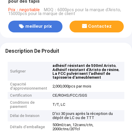
pour des tapis
Prix：negotiable
MOQ：6000pcs pour la marque d'Aristo,
15000pcs pour la marque de client
meilleur prix
Contactez
Description De Produit
,
adhésif résistant de 500ml Aristo
,
Adhésif résistant d'Aristo de résine
Surligner
La FCC pulvérisent l'adhésif de
tapisserie d'ameublement
Capacité
2,000,000pcs par mois
d'approvisionnement
Certification
CE/ROHS/FCC/SGS
Conditions de
T/T, LC
paiement
D'ici 30 jours après la réception du
Délai de livraison
dépôt de LC ou de TTT
500ml/can, 12cans/ctn,
Détails d'emballage
2000ctns/20'fcl