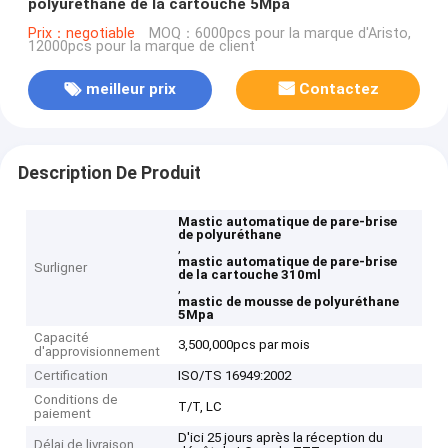
polyuréthane de la cartouche 5Mpa
Prix：negotiable
MOQ：6000pcs pour la marque d'Aristo,
12000pcs pour la marque de client
meilleur prix
Contactez
Description De Produit
Mastic automatique de pare-brise
de polyuréthane
,
mastic automatique de pare-brise
Surligner
de la cartouche 310ml
,
mastic de mousse de polyuréthane
5Mpa
Capacité
3,500,000pcs par mois
d'approvisionnement
Certification
ISO/TS 16949:2002
Conditions de
T/T, LC
paiement
D'ici 25 jours après la réception du
Délai de livraison