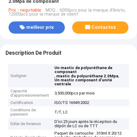
2.0Mpa de composant
Prix：negotiable
MOQ：6000pcs pour la marque d'Aristo,
12000pcs pour la marque de client
meilleur prix
Contactez
Description De Produit
Un mastic de polyuréthane de
composant
Surligner
,
,
mastic du polyuréthane 2.0Mpa
Un mastic composant d'unité
centrale
Capacité
3,500,000pcs par mois
d'approvisionnement
Certification
ISO/TS 16949:2002
Conditions de
T/T, LC
paiement
D'ici 25 jours après la réception du
Délai de livraison
dépôt de LC ou de TTT
Paquet de cartouche : 310ml X 20/12