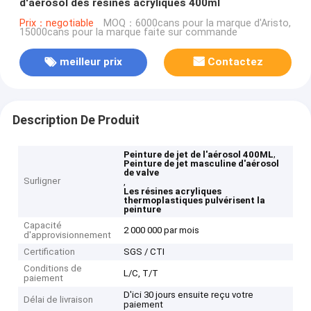
d'aérosol des résines acryliques 400ml
Prix：negotiable
MOQ：6000cans pour la marque d'Aristo,
15000cans pour la marque faite sur commande
meilleur prix
Contactez
Description De Produit
,
Peinture de jet de l'aérosol 400ML
Peinture de jet masculine d'aérosol
de valve
Surligner
,
Les résines acryliques
thermoplastiques pulvérisent la
peinture
Capacité
2 000 000 par mois
d'approvisionnement
Certification
SGS / CTI
Conditions de
L/C, T/T
paiement
D'ici 30 jours ensuite reçu votre
Délai de livraison
paiement