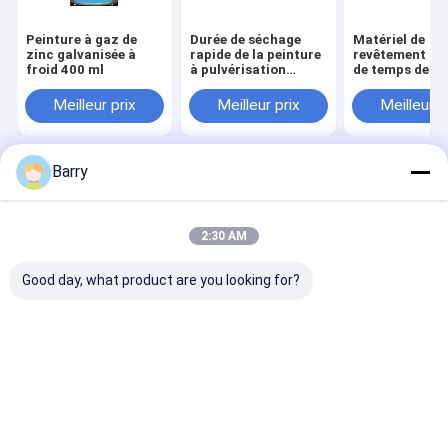
Peinture à gaz de
Durée de séchage
Matériel de
zinc galvanisée à
rapide de la peinture
revêtement ac
froid 400 ml
à pulvérisation
de temps de s
galvanisée au zinc 5-
de minutes de 
10 minutes
peinture de jet
Meilleur prix
Meilleur prix
Meilleur p
zinc 5-10
Barry
Aperçu
Au sujet de nous
Desktop Site
Plan du site
Politique de confidentialité
Qualité
peinture de jet de tissu
Usine De Chine.Copyright © 2026
2:30 AM
Aristo Industries Corporation Limited. All Rights Reserved.
Good day, what product are you looking for?
À la maison
Produits
À propos de nous