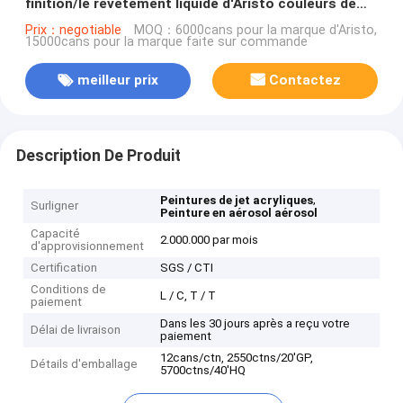
finition/le revêtement liquide d'Aristo couleurs de
noir/bleu
Prix：negotiable
MOQ：6000cans pour la marque d'Aristo,
15000cans pour la marque faite sur commande
meilleur prix
Contactez
Description De Produit
,
Peintures de jet acryliques
Surligner
Peinture en aérosol aérosol
Capacité
2.000.000 par mois
d'approvisionnement
Certification
SGS / CTI
Conditions de
L / C, T / T
paiement
Dans les 30 jours après a reçu votre
Délai de livraison
paiement
12cans/ctn, 2550ctns/20'GP,
Détails d'emballage
5700ctns/40'HQ