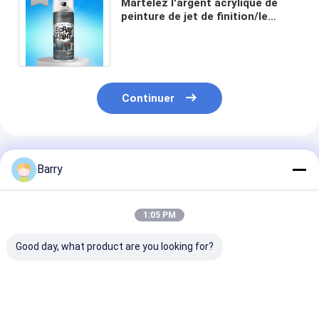
Martelez l'argent acrylique de
peinture de jet de finition/le
revêtement liquide d'Aristo
couleurs de noir/bleu
Continuer
Produits Recommandés
Barry
1:05 PM
Good day, what product are you looking for?
Peinture à gaz de
Durée de séchage
Matériel de
zinc galvanisée à
rapide de la peinture
revêtement ac