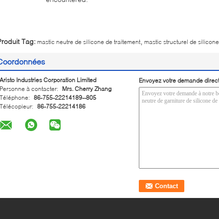
,
Produit Tag:
mastic neutre de silicone de traitement
mastic structurel de silicone
Coordonnées
Aristo Industries Corporation Limited
Envoyez votre demande direc
Personne à contacter:
Mrs. Cherry Zhang
Téléphone:
86-755-22214189--805
Télécopieur:
86-755-22214186