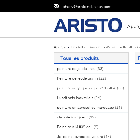
cherry@aristoindustries.com
Aper
Aperçu
Produits
matériau d'étanchéité silicon
Tous les produits
peinture de jet de tissu
(33)
Peinture de jet de graffiti
(22)
peinture acrylique de pulvérisation
(55)
Lubrifiants industriels
(24)
peinture en aérosol de marquage
(21)
stylo de marqueur
(13)
Peinture à l&#39;eau
(9)
Jet de nettoyage de voiture
(17)