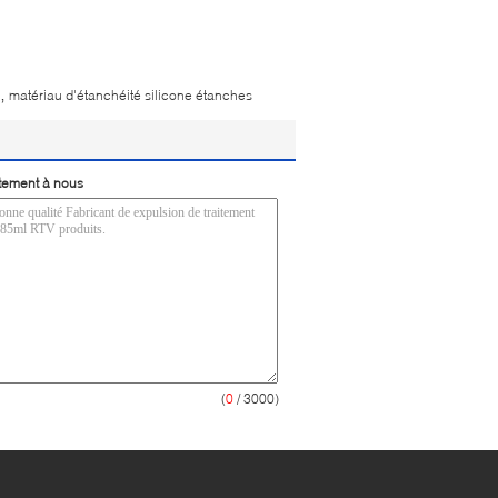
,
matériau d'étanchéité silicone étanches
tement à nous
(
0
/ 3000)