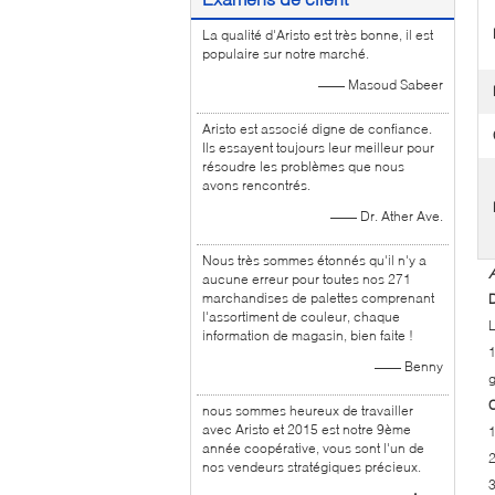
La qualité d'Aristo est très bonne, il est
populaire sur notre marché.
—— Masoud Sabeer
Aristo est associé digne de confiance.
Ils essayent toujours leur meilleur pour
résoudre les problèmes que nous
avons rencontrés.
—— Dr. Ather Ave.
Nous très sommes étonnés qu'il n'y a
aucune erreur pour toutes nos 271
marchandises de palettes comprenant
D
l'assortiment de couleur, chaque
L
information de magasin, bien faite !
1
—— Benny
g
C
nous sommes heureux de travailler
avec Aristo et 2015 est notre 9ème
année coopérative, vous sont l'un de
2
nos vendeurs stratégiques précieux.
3