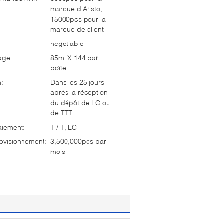
marque d'Aristo,
15000pcs pour la
marque de client
negotiable
age:
85ml X 144 par
boîte
n:
Dans les 25 jours
après la réception
du dépôt de LC ou
de TTT
aiement:
T / T, LC
ovisionnement:
3,500,000pcs par
mois