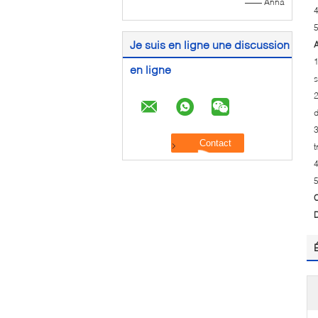
—— Anna
4
5
Je suis en ligne une discussion
A
1
en ligne
s
2
d
3
t
4
5
C
D