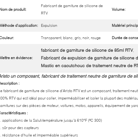
Fabricant de garniture de silicone de
Nom de produit:
Volume:
RTV
Méthode d'application:
Expulsion
Matériel princip
Couleur:
Transparent, blanc, gris, noir, rouge
Durée de conse
fabricant de garniture de silicone de 85ml RTV
,
Fabricant de expulsion de garniture de silicone 
Mettre en évidence:
Mastic en caoutchouc de traitement neutre de R
Aristo un composant, fabricant de traitement neutre de garniture de si
escription :
e fabricant de garniture de silicone d'Aristo RTV est un composant, traitement neu
00% RTV qui est idéal pour coller, imperméabiliser et isoler la plupart des matériau
arnitures sur des pièces de moteur, voitures, motos, appareils, équipement de yar
aractéristiques :
1.
applications de la Salut-température jusqu'à 610°F (ºC 300)
. sûr pour des capteurs
. résistance d'huile et imperméable supérieurs