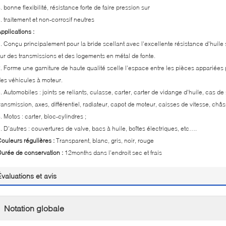
. bonne flexibilité, résistance forte de faire pression sur
. traitement et non-corrosif neutres
pplications :
. Conçu principalement pour la bride scellant avec l'excellente résistance d'huile
ur des transmissions et des logements en métal de fonte.
. Forme une garniture de haute qualité scelle l'espace entre les pièces appariées 
es véhicules à moteur.
. Automobiles : joints se reliants, culasse, carter, carter de vidange d'huile, cas 
ransmission, axes, différentiel, radiateur, capot de moteur, caisses de vitesse, châ
. Motos : carter, bloc-cylindres ;
. D'autres : couvertures de valve, bacs à huile, boîtes électriques, etc….
ouleurs régulières :
Transparent, blanc, gris, noir, rouge
urée de conservation :
12months dans l'endroit sec et frais
Évaluations et avis
Notation globale