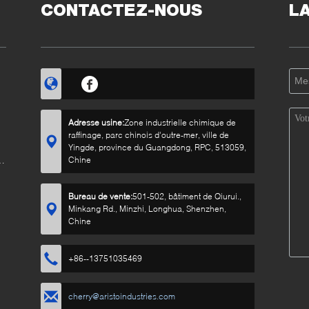
CONTACTEZ-NOUS
L
Adresse usine:
Zone industrielle chimique de
raffinage, parc chinois d'outre-mer, ville de
Yingde, province du Guangdong, RPC, 513059,
n
Chine
Bureau de vente:
501-502, bâtiment de Qiurui.,
Minkang Rd., Minzhi, Longhua, Shenzhen,
Chine
+86--13751035469
cherry@aristoindustries.com