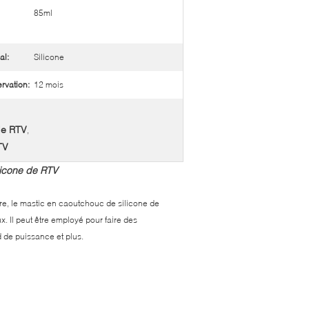
85ml
al:
Silicone
rvation:
12 mois
de RTV
,
TV
licone de RTV
tre, le mastic en caoutchouc de silicone de
x. Il peut être employé pour faire des
d de puissance et plus.