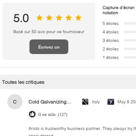
Capture d'écran
notation
5.0
5 étoiles
Basé sur 50 avis pour ce fournisseur
4 étoiles
3 étoiles
Écrivez un
2 étoiles
1 étoiles
examen
Toutes les critiques
C
Cold Galvanizing Zinc Spray Paint 400ml
Italy
May 8.20
Il est utile. (127)
Aristo is trustworthy business partner. They always try 
encountered.