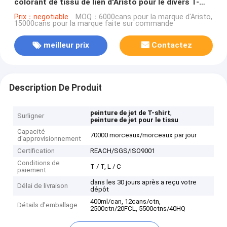
colorant de tissu de lien d'Aristo pour le divers T-
shirt de DIY facilement
Prix：negotiable
MOQ：6000cans pour la marque d'Aristo,
15000cans pour la marque faite sur commande
meilleur prix
Contactez
Description De Produit
,
peinture de jet de T-shirt
Surligner
peinture de jet pour le tissu
Capacité
70000 morceaux/morceaux par jour
d'approvisionnement
Certification
REACH/SGS/ISO9001
Conditions de
T / T, L / C
paiement
dans les 30 jours après a reçu votre
Délai de livraison
dépôt
400ml/can, 12cans/ctn,
Détails d'emballage
2500ctn/20FCL, 5500ctns/40HQ