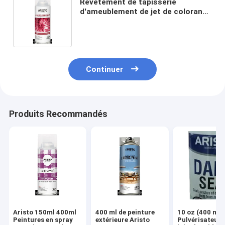
Revêtement de tapisserie
d'ameublement de jet de colorant
de tissu de lien d'Aristo pour le
divers T-shirt de DIY facilement
Continuer
Produits Recommandés
Aristo 150ml 400ml
400 ml de peinture
10 oz (400 ml)
Peintures en spray
extérieure Aristo
Pulvérisateur 