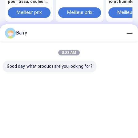
pour tissu, couleurs
joint humide à
permanentes
séchage rapid
résistant aux
Meilleur prix
Meilleur prix
Meilleur p
moisissures et
moisissures p
utilisation en
intérieur et en
Barry
extérieur
Aperçu
Au sujet de nous
Desktop Site
Plan du site
Politique de confidentialité
Qualité
peinture de jet de tissu
Usine De Chine.Copyright © 2026
8:23 AM
Aristo Industries Corporation Limited. All Rights Reserved.
Good day, what product are you looking for?
À la maison
Produits
À propos de nous