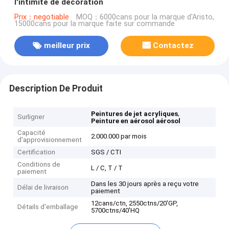
l'intimité de décoration
Prix：negotiable
MOQ：6000cans pour la marque d'Aristo,
15000cans pour la marque faite sur commande
meilleur prix
Contactez
Description De Produit
,
Peintures de jet acryliques
Surligner
Peinture en aérosol aérosol
Capacité
2.000.000 par mois
d'approvisionnement
Certification
SGS / CTI
Conditions de
L / C, T / T
paiement
Dans les 30 jours après a reçu votre
Délai de livraison
paiement
12cans/ctn, 2550ctns/20'GP,
Détails d'emballage
5700ctns/40'HQ