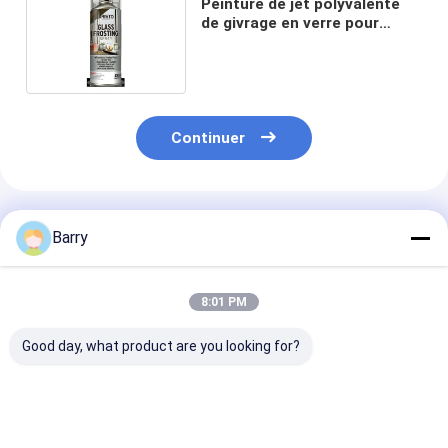
Peinture de jet polyvalente
de givrage en verre pour
l'intimité de décoration
Continuer
Produits Recommandés
Barry
8:01 PM
Good day, what product are you looking for?
Peinture à gaz de
Durée de séchage
Matériel de
zinc galvanisée à
rapide de la peinture
revêtement ac