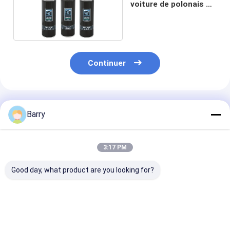
voiture de polonais de
mousse de pneu
Continuer
Produits Recommandés
Barry
3:17 PM
Good day, what product are you looking for?
Nettoyant pour
Dégraissant moteur
Jet de nettoya
revêtement de
auto en spray pour
voiture de déc
voiture en asphalte
l'entretien
de protection 