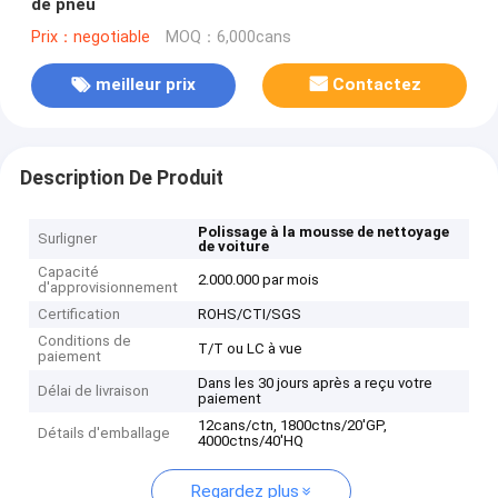
de pneu
Prix：negotiable
MOQ：6,000cans
meilleur prix
Contactez
Description De Produit
Polissage à la mousse de nettoyage
Surligner
de voiture
Capacité
2.000.000 par mois
d'approvisionnement
Certification
ROHS/CTI/SGS
Conditions de
T/T ou LC à vue
paiement
Dans les 30 jours après a reçu votre
Délai de livraison
paiement
12cans/ctn, 1800ctns/20'GP,
Détails d'emballage
4000ctns/40'HQ
Regardez plus