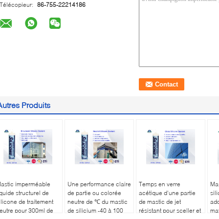
Télécopieur:
86-755-22214186
Autres Produits
astic imperméable
Une performance claire
Temps en verre
Mas
iquide structurel de
de partie ou colorée
acétique d'une partie
sil
ilicone de traitement
neutre de ℃ du mastic
de mastic de jet
ado
eutre pour 300ml de
de silicium -40 à 100
résistant pour sceller et
mat