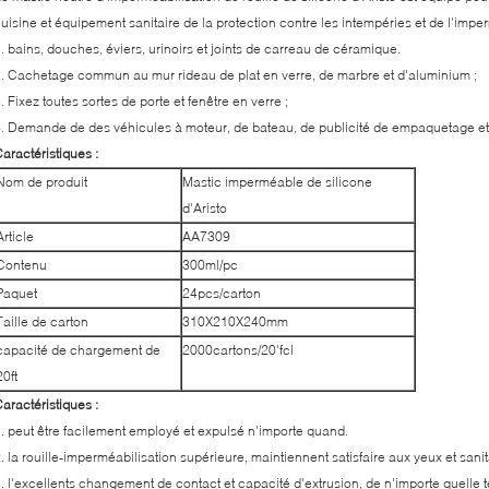
uisine et équipement sanitaire de la protection contre les intempéries et de l'imper
. bains, douches, éviers, urinoirs et joints de carreau de céramique.
. Cachetage commun au mur rideau de plat en verre, de marbre et d'aluminium ;
. Fixez toutes sortes de porte et fenêtre en verre ;
. Demande de des véhicules à moteur, de bateau, de publicité de empaquetage et 
aractéristiques :
Nom de produit
Mastic imperméable de silicone
d'Aristo
Article
AA7309
Contenu
300ml/pc
Paquet
24pcs/carton
Taille de carton
310X210X240mm
capacité de chargement de
2000cartons/20'fcl
20ft
aractéristiques :
. peut être facilement employé et expulsé n'importe quand.
. la rouille-imperméabilisation supérieure, maintiennent satisfaire aux yeux et sanit
. l'excellents changement de contact et capacité d'extrusion, de n'importe quelle