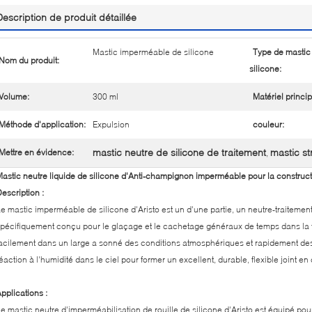
Description de produit détaillée
Mastic imperméable de silicone
Type de mastic
Nom du produit:
silicone:
Volume:
300 ml
Matériel princip
Méthode d'application:
Expulsion
couleur:
mastic neutre de silicone de traitement
mastic st
Mettre en évidence:
,
astic neutre liquide de silicone d'Anti-champignon imperméable pour la constructi
escription :
e mastic imperméable de silicone d'Aristo est un d'une partie, un neutre-traitement
pécifiquement conçu pour le glaçage et le cachetage généraux de temps dans la f
acilement dans un large a sonné des conditions atmosphériques et rapidement des 
éaction à l'humidité dans le ciel pour former un excellent, durable, flexible joint e
pplications :
e mastic neutre d'imperméabilisation de rouille de silicone d'Aristo est équipé pour 