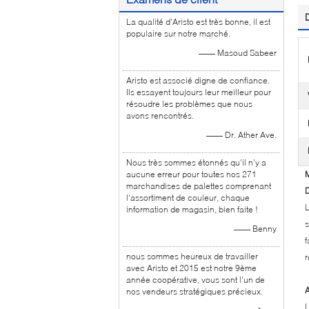
La qualité d'Aristo est très bonne, il est
populaire sur notre marché.
—— Masoud Sabeer
Aristo est associé digne de confiance.
Ils essayent toujours leur meilleur pour
résoudre les problèmes que nous
avons rencontrés.
—— Dr. Ather Ave.
Nous très sommes étonnés qu'il n'y a
aucune erreur pour toutes nos 271
M
marchandises de palettes comprenant
D
l'assortiment de couleur, chaque
L
information de magasin, bien faite !
s
—— Benny
f
nous sommes heureux de travailler
r
avec Aristo et 2015 est notre 9ème
année coopérative, vous sont l'un de
A
nos vendeurs stratégiques précieux.
L