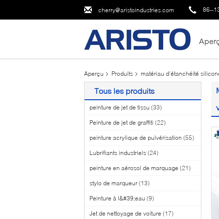
86--1
cherry@aristoindustries.com
Aper
Aperçu
Produits
matériau d'étanchéité silicon
Tous les produits
peinture de jet de tissu
(33)
Peinture de jet de graffiti
(22)
peinture acrylique de pulvérisation
(55)
Lubrifiants industriels
(24)
peinture en aérosol de marquage
(21)
stylo de marqueur
(13)
Peinture à l&#39;eau
(9)
Jet de nettoyage de voiture
(17)