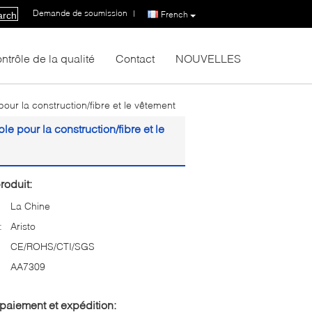
Demande de soumission
|
French
arch
ntrôle de la qualité
Contact
NOUVELLES
ur la construction/fibre et le vêtement
 pour la construction/fibre et le
roduit:
La Chine
:
Aristo
CE/ROHS/CTI/SGS
AA7309
paiement et expédition: