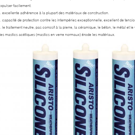
xpulser facilement.
. excellente adhérence à la plupart des matériaux de construction.
. capacité de protection contre les intempéries exceptionnelle, excellent de tensi
. le traitement neutre, pas corrosif à la pierre, la céramique, le béton, le métal et l
es mastics acétiques (mastics en verre normaux) érode les matériaux.