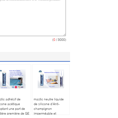
(
0
/ 3000)
tic adhésif de
mastic neutre liquide
icone acétique
de silicone d'Anti-
ptant une part de
champignon
ière première de GE
imperméable et