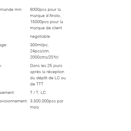
mmande min:
6000pcs pour la
marque d'Aristo,
15000pcs pour la
marque de client
negotiable
age:
300ml/pc,
24pcs/ctn,
2000ctns/20'fcl
n:
Dans les 25 jours
après la réception
du dépôt de LC ou
de TTT
aiement:
T / T, LC
ovisionnement:
3,500,000pcs par
mois