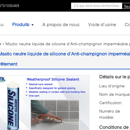
3751035469
Se
çu
Produits
A propos de nous
Visite d'usine
Co
Mastic neutre liquide de silicone d'Anti-champignon imperméable po
e
Mastic neutre liquide de silicone d'Anti-champignon imperméable
vêtement
Détails sur le p
Lieu d'origine:
Nom de marque
Certification:
Numéro de
modèle:
Conditions de 