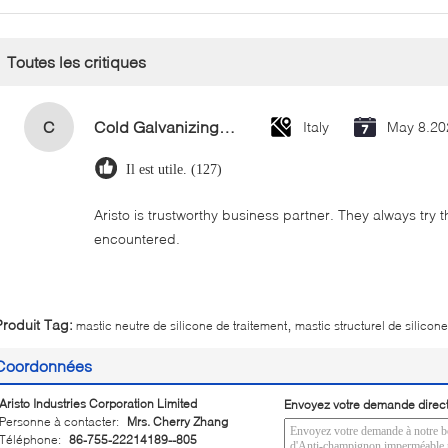
Toutes les critiques
C
Cold Galvanizing Zinc Spray Paint 400ml
Italy
May 8.20
Il est utile. (127)
Aristo is trustworthy business partner. They always try 
encountered.
,
Produit Tag:
mastic neutre de silicone de traitement
mastic structurel de silicone
Coordonnées
Aristo Industries Corporation Limited
Envoyez votre demande direc
Personne à contacter:
Mrs. Cherry Zhang
Téléphone:
86-755-22214189--805