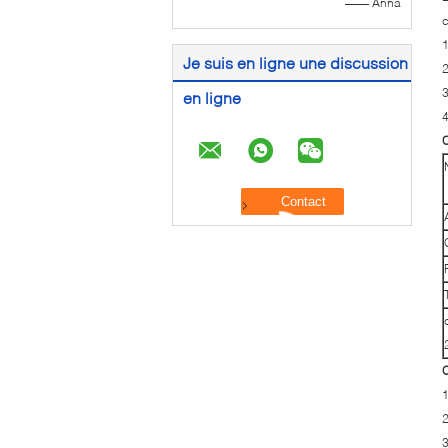
—— Anna
c
1
Je suis en ligne une discussion
2
3
en ligne
4
C
C
1
2
3