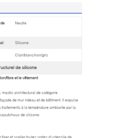
 de
Neutre
al:
Silicone
Clair/blanc/noir/gris
ructurel de silicone
on/fibre et le vêtement
, mastic architectural de catégorie
açade de mur rideau et de bâtiment. Il expulse
traitements à la température ambiante par la
n caoutchouc de silicone.
fixer et sceller toutes sortes d'ustensile de