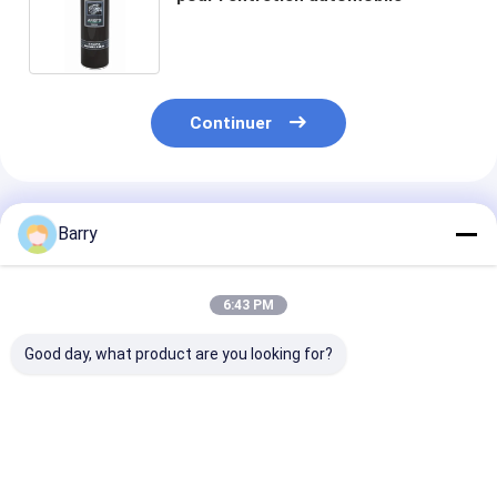
Continuer
Produits Recommandés
Barry
6:43 PM
Good day, what product are you looking for?
Nettoyant pour
Jet de nettoyage de
Jet de nettoya
revêtement de
voiture de décapant
voiture de jet 
voiture en asphalte
de protection de
décapant de
frein
carburateur