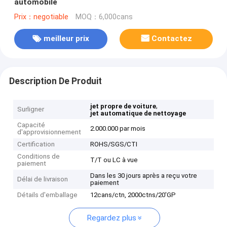
automobile
Prix：negotiable
MOQ：6,000cans
meilleur prix
Contactez
Description De Produit
,
jet propre de voiture
Surligner
jet automatique de nettoyage
Capacité
2.000.000 par mois
d'approvisionnement
Certification
ROHS/SGS/CTI
Conditions de
T/T ou LC à vue
paiement
Dans les 30 jours après a reçu votre
Délai de livraison
paiement
Détails d'emballage
12cans/ctn, 2000ctns/20'GP
Regardez plus