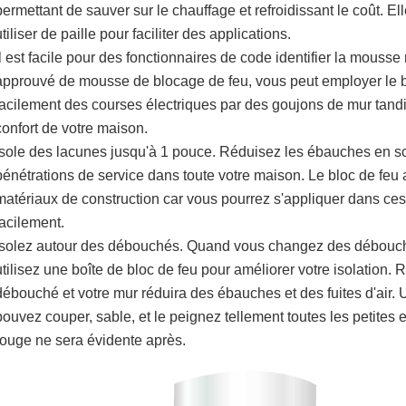
permettant de sauver sur le chauffage et refroidissant le coût. El
utiliser de paille pour faciliter des applications.
Il est facile pour des fonctionnaires de code identifier la mouss
approuvé de mousse de blocage de feu, vous peut employer le blo
facilement des courses électriques par des goujons de mur tan
confort de votre maison.
Isole des lacunes jusqu'à 1 pouce. Réduisez les ébauches en scel
pénétrations de service dans toute votre maison. Le bloc de feu
matériaux de construction car vous pourrez s'appliquer dans ce
facilement.
Isolez autour des débouchés. Quand vous changez des débouché
utilisez une boîte de bloc de feu pour améliorer votre isolation.
débouché et votre mur réduira des ébauches et des fuites d'air. 
pouvez couper, sable, et le peignez tellement toutes les petites
rouge ne sera évidente après.