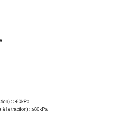
e
ction) : ≥80kPa
 à la traction) : ≥80kPa