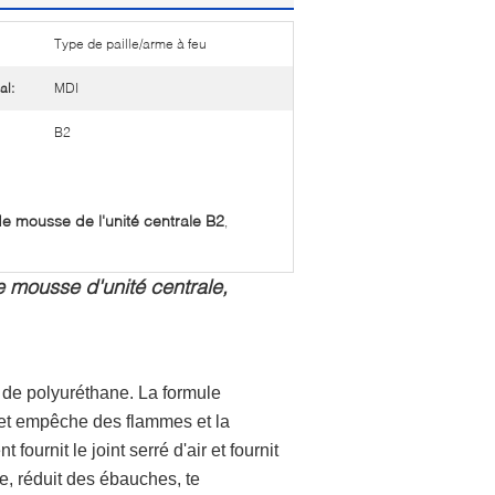
Type de paille/arme à feu
al:
MDI
B2
de mousse de l'unité centrale B2
,
 mousse d'unité centrale,
e de polyuréthane. La formule
u et empêche des flammes et la
ournit le joint serré d'air et fournit
ie, réduit des ébauches, te