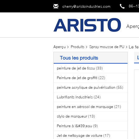
86--1
cherry@aristoindustries.com
Aper
Le f
Aperçu
Produits
Spray mousse de PU
Tous les produits
peinture de jet de tissu
(33)
Peinture de jet de graffiti
(22)
peinture acrylique de pulvérisation
(55)
Lubrifiants industriels
(24)
peinture en aérosol de marquage
(21)
stylo de marqueur
(13)
Peinture à l&#39;eau
(9)
Jet de nettoyage de voiture
(17)