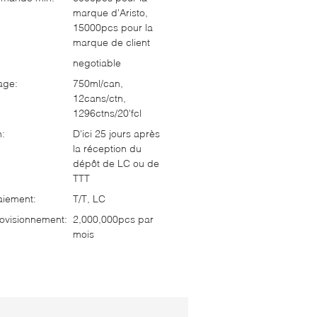
marque d'Aristo,
15000pcs pour la
marque de client
negotiable
age:
750ml/can,
12cans/ctn,
1296ctns/20'fcl
n:
D'ici 25 jours après
la réception du
dépôt de LC ou de
TTT
aiement:
T/T, LC
ovisionnement:
2,000,000pcs par
mois