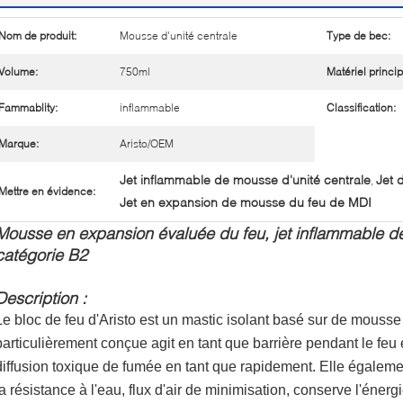
Nom de produit:
Mousse d'unité centrale
Type de bec:
Volume:
750ml
Matériel princip
Fammablity:
inflammable
Classification:
Marque:
Aristo/OEM
Jet inflammable de mousse d'unité centrale
Jet 
,
Mettre en évidence:
Jet en expansion de mousse du feu de MDI
Mousse en expansion évaluée du feu, jet inflammable de
catégorie B2
Description :
Le bloc de feu d'Aristo est un mastic isolant basé sur de mouss
particulièrement conçue agit en tant que barrière pendant le fe
diffusion toxique de fumée en tant que rapidement. Elle également f
la résistance à l'eau, flux d'air de minimisation, conserve l'énerg