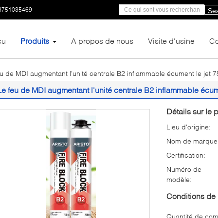
3751035469
Se
çu
Produits
A propos de nous
Visite d'usine
Co
eu de MDI augmentant l'unité centrale B2 inflammable écument le jet 
Le feu de MDI augmentant l'unité centrale B2 inflammable écum
Détails sur le p
Lieu d'origine:
Nom de marque
Certification:
Numéro de
modèle:
Conditions de 
Quantité de co