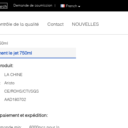
Demande de soumission
|
French
arch
ntrôle de la qualité
Contact
NOUVELLES
750ml
ent le jet 750ml
roduit:
LA CHINE
:
Aristo
CE/ROHS/CTI/SGS
AAD180702
paiement et expédition:
mmande min:
6000pcs pour la