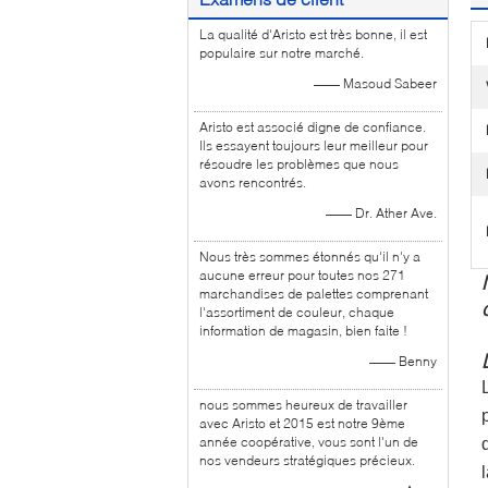
La qualité d'Aristo est très bonne, il est
populaire sur notre marché.
—— Masoud Sabeer
Aristo est associé digne de confiance.
Ils essayent toujours leur meilleur pour
résoudre les problèmes que nous
avons rencontrés.
—— Dr. Ather Ave.
Nous très sommes étonnés qu'il n'y a
aucune erreur pour toutes nos 271
marchandises de palettes comprenant
l'assortiment de couleur, chaque
information de magasin, bien faite !
—— Benny
nous sommes heureux de travailler
avec Aristo et 2015 est notre 9ème
année coopérative, vous sont l'un de
nos vendeurs stratégiques précieux.