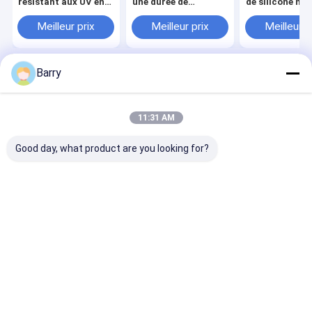
résistant aux UV en
une durée de
de silicone neu
silicone imperméable
conservation de 10 à
résistant au
à l'eau avec 24
12 mois, un
plastique et à 
Meilleur prix
Meilleur prix
Meilleur p
heures de
durcissement
température d
cicatrisation
complet de 24 heures
-50°C à 250°C
complète pour une
et une résistance à la
utilisation en
température de -50
Barry
intérieur et en
°C à 250 °C pour le
Aperçu
Au sujet de nous
Desktop Site
extérieur
scellement industriel
Plan du site
Politique de confidentialité
Qualité
peinture de jet de tissu
Usine De Chine.Copyright © 2026
11:31 AM
Aristo Industries Corporation Limited. All Rights Reserved.
Good day, what product are you looking for?
À la maison
Produits
À propos de nous