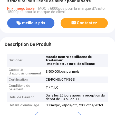
structurel de silicone de miroir pour le verre
Prix：negotiable
MOQ：6000pcs pour la marque d'Aristo,
15000pcs pour la marque de client
meilleur prix
Contactez
Description De Produit
mastic neutre de silicone de
Surligner
traitement
,
mastic structurel de silicone
Capacité
3,500,000pcs par mois
d'approvisionnement
Certification
CE/ROHS/CTI/SGS
Conditions de
T / T, LC
paiement
Dans les 25 jours après la réception du
Délai de livraison
dépôt de LC ou de TTT
Détails d'emballage
300ml/pc, 24pcs/ctn, 2000ctns/20'fcl