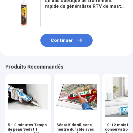
Le bas acétique de traitement
rapide du généraliste RTV de mastic
de silicone - bon Weatherability de
module
Continuer
Produits Recommandés
5-10 minutes Temps
Sédatif de silicone
10-12 mois Du
de peau Sédatif
neutre durable avec
conservation 