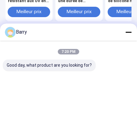
résistant aux UV en
une durée de
de silicone neu
silicone imperméable
conservation de 10 à
résistant au
à l'eau avec 24
12 mois, un
plastique et à 
Meilleur prix
Meilleur prix
Meilleur p
heures de
durcissement
température d
cicatrisation
complet de 24 heures
-50°C à 250°C
complète pour une
et une résistance à la
utilisation en
température de -50
Barry
intérieur et en
°C à 250 °C pour le
Aperçu
Au sujet de nous
Desktop Site
extérieur
scellement industriel
Plan du site
Politique de confidentialité
Qualité
peinture de jet de tissu
Usine De Chine.Copyright © 2026
7:20 PM
Aristo Industries Corporation Limited. All Rights Reserved.
Good day, what product are you looking for?
À la maison
Produits
À propos de nous