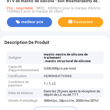
RTV de mastic de silicone - bon Weatherability de
module
Prix：negotiable
MOQ：6000pcs pour la marque d'Aristo,
15000pcs pour la marque de client
meilleur prix
Contactez
Description De Produit
mastic neutre de silicone de
Surligner
traitement
,
mastic structurel de silicone
Capacité
3,500,000pcs par mois
d'approvisionnement
Certification
CE/ROHS/CTI/SGS
Conditions de
T / T, LC
paiement
Dans les 25 jours après la réception du
Délai de livraison
dépôt de LC ou de TTT
Détails d'emballage
300ml/pc, 24pcs/ctn, 2000ctns/20'fcl