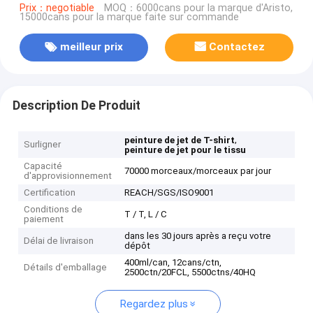
Prix：negotiable
MOQ：6000cans pour la marque d'Aristo,
15000cans pour la marque faite sur commande
meilleur prix
Contactez
Description De Produit
,
peinture de jet de T-shirt
Surligner
peinture de jet pour le tissu
Capacité
70000 morceaux/morceaux par jour
d'approvisionnement
Certification
REACH/SGS/ISO9001
Conditions de
T / T, L / C
paiement
dans les 30 jours après a reçu votre
Délai de livraison
dépôt
400ml/can, 12cans/ctn,
Détails d'emballage
2500ctn/20FCL, 5500ctns/40HQ
Regardez plus