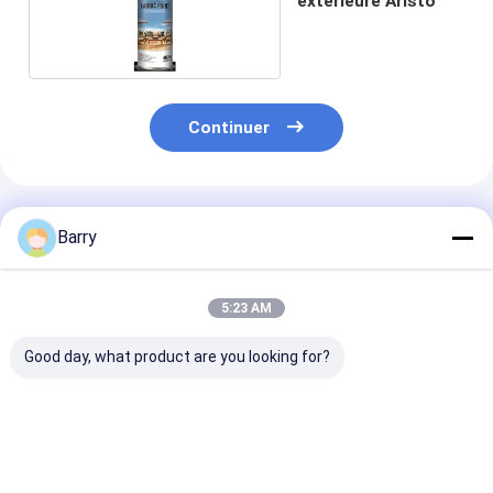
extérieure Aristo
Continuer
Produits Recommandés
Barry
5:23 AM
Good day, what product are you looking for?
Aristo 150ml 400ml
10 oz (400 ml)
peinture de jet
Peintures en spray
Pulvérisateur de
200ml/can
pour tissu, couleurs
joint humide à
400ml/can pou
permanentes
séchage rapide
contenu de CO